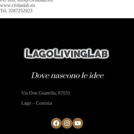
www.civitaslab.eu
Tel. 3287252923
Dove nascono le idee
Via Don Guanella, 87035
Lago – Cosenza
Facebook
Instagram
YouTube